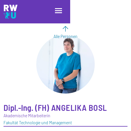
Direkt zum Inhalt
Direkt zur Hauptnavigation
Direkt zum Fußbereich
Alle Personen
Dipl.-Ing. (FH)
ANGELIKA
BOSL
Akademische Mitarbeiterin
Fakultät Technologie und Management