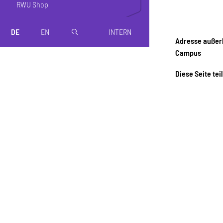
RWU Shop
DE
EN
INTERN
magnifier
Adresse außer
Campus
Diese Seite tei