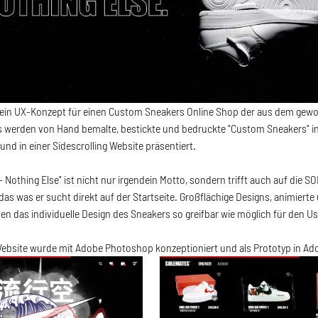
ein UX-Konzept für einen Custom Sneakers Online Shop der aus dem gew
s werden von Hand bemalte, bestickte und bedruckte "Custom Sneakers" in
nd in einer Sidescrolling Website präsentiert.
- Nothing Else" ist nicht nur irgendein Motto, sondern trifft auch auf die 
das was er sucht direkt auf der Startseite. Großflächige Designs, animiert
llen das individuelle Design des Sneakers so greifbar wie möglich für den 
Website wurde mit Adobe Photoshop konzeptioniert und als Prototyp in A