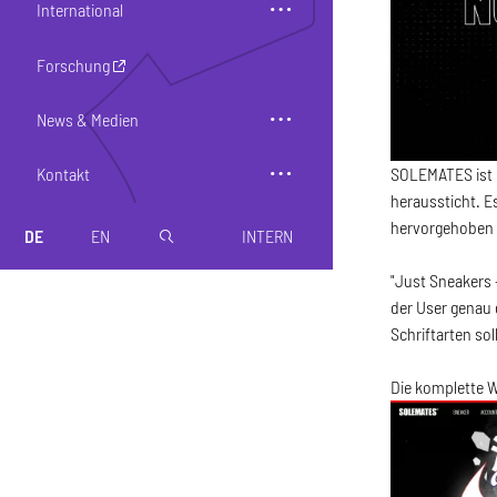
International
Forschung
News & Medien
Kontakt
SOLEMATES ist 
heraussticht. E
hervorgehoben u
DE
EN
INTERN
magnifier
"Just Sneakers 
der User genau 
Schriftarten so
Die komplette 