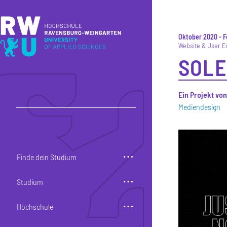
Direkt zum Inhalt
Direkt zur Hauptnavigation
Direkt zum Fußbereich
Oktober 2020
-
F
Website & User E
SOLE
Ein Projekt vo
Mediendesign
Finde dein Studium
Studium
Hochschule