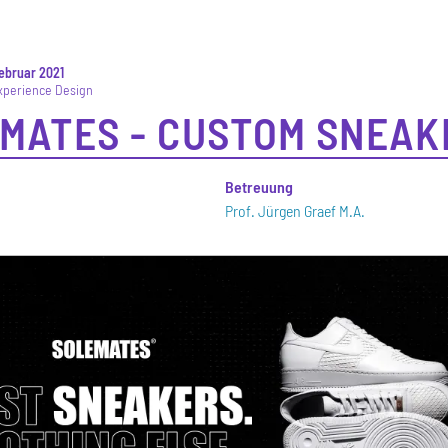
ebruar 2021
xperience Design
MATES - CUSTOM SNEAK
n
Betreuung
Prof. Jürgen Graef M.A.