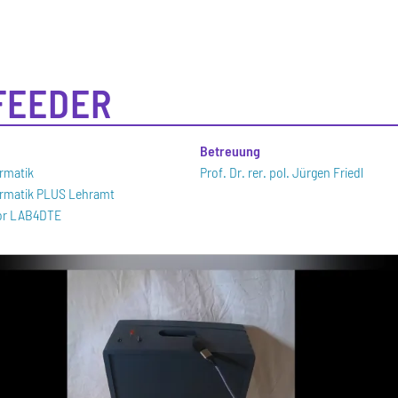
FEEDER
n
Betreuung
ormatik
Prof. Dr. rer. pol. Jürgen Friedl
formatik PLUS Lehramt
bor LAB4DTE