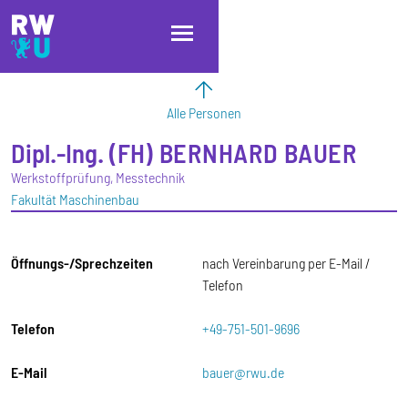
Direkt zum Inhalt
Direkt zur Hauptnavigation
Direkt zum Fußbereich
Alle Personen
Dipl.-Ing. (FH)
BERNHARD
BAUER
Werkstoffprüfung, Messtechnik
Fakultät Maschinenbau
Öffnungs-/Sprechzeiten
nach Vereinbarung per E-Mail /
Telefon
Telefon
+49-751-501-9696
E-Mail
bauer@rwu.de