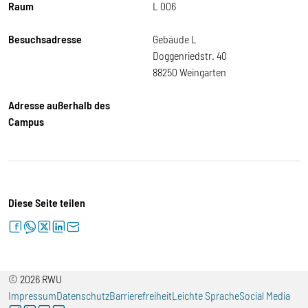
Raum
L 006
Besuchsadresse
Gebäude L
Doggenriedstr. 40
88250 Weingarten
Adresse außerhalb des
Campus
Diese Seite teilen
facebook
whatsapp
twitter
linkedin
letter
© 2026 RWU
Impressum
Datenschutz
Barrierefreiheit
Leichte Sprache
Social Media