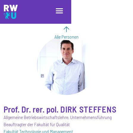
Direkt zum Inhalt
Direkt zur Hauptnavigation
Direkt zum Fußbereich
Alle Personen
Prof. Dr. rer. pol.
DIRK
STEFFENS
Allgemeine Betriebswirtschaftslehre, Unternehmensführung
Beauftragter der Fakultät für Qualität
Fakultät Technologie und Management