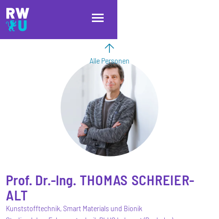
Direkt zum Inhalt
Direkt zur Hauptnavigation
Direkt zum Fußbereich
Alle Personen
Prof. Dr.-Ing.
THOMAS
SCHREIER-
ALT
Kunststofftechnik, Smart Materials und Bionik