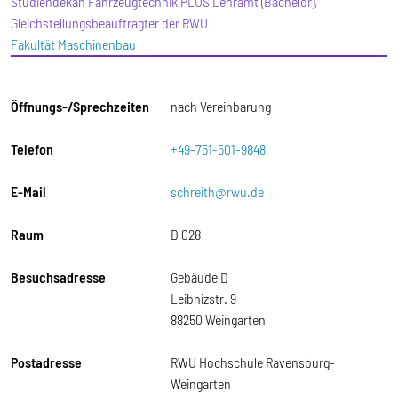
Studiendekan Fahrzeugtechnik PLUS Lehramt (Bachelor),
Gleichstellungsbeauftragter der RWU
Fakultät Maschinenbau
Öffnungs-/Sprechzeiten
nach Vereinbarung
Telefon
+49-751-501-9848
E-Mail
schreith@rwu.de
Raum
D 028
Besuchsadresse
Gebäude D
Leibnizstr. 9
88250 Weingarten
Postadresse
RWU Hochschule Ravensburg-
Weingarten