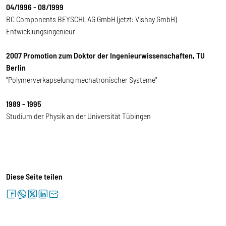
04/1996 - 08/1999
BC Components BEYSCHLAG GmbH (jetzt: Vishay GmbH)
Entwicklungsingenieur
2007 Promotion zum Doktor der Ingenieurwissenschaften, TU
Berlin
"Polymerverkapselung mechatronischer Systeme"
1989 - 1995
Studium der Physik an der Universität Tübingen
Diese Seite teilen
facebook
whatsapp
twitter
linkedin
letter