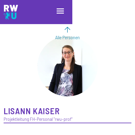
Direkt zum Inhalt
Direkt zur Hauptnavigation
Direkt zum Fußbereich
Alle Personen
LISANN
KAISER
Projektleitung FH-Personal "rwu-prof"