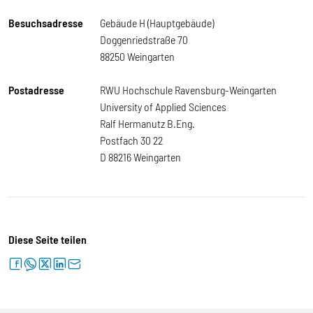
Besuchsadresse
Gebäude H (Hauptgebäude)
Doggenriedstraße 70
88250 Weingarten
Postadresse
RWU Hochschule Ravensburg-Weingarten
University of Applied Sciences
Ralf Hermanutz B.Eng.
Postfach 30 22
D 88216 Weingarten
Diese Seite teilen
facebook
whatsapp
twitter
linkedin
letter