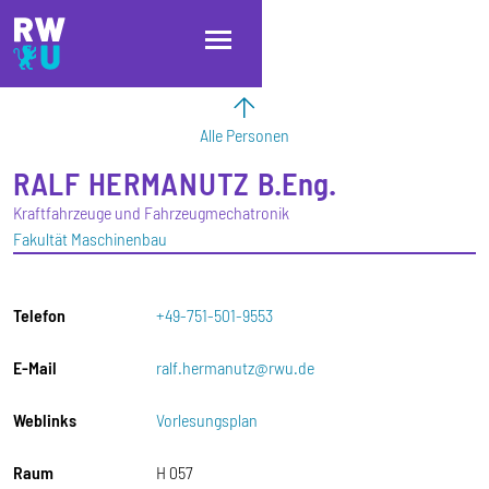
Direkt zum Inhalt
Direkt zur Hauptnavigation
Direkt zum Fußbereich
Alle Personen
RALF
HERMANUTZ
B.Eng.
Kraftfahrzeuge und Fahrzeugmechatronik
Fakultät Maschinenbau
Telefon
+49-751-501-9553
E-Mail
ralf.hermanutz@rwu.de
Weblinks
Vorlesungsplan
Raum
H 057