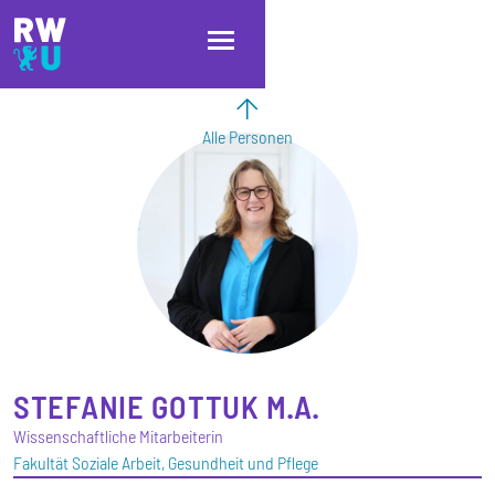
Direkt zum Inhalt
Direkt zur Hauptnavigation
Direkt zum Fußbereich
Alle Personen
STEFANIE
GOTTUK
M.A.
Wissenschaftliche Mitarbeiterin
Fakultät Soziale Arbeit, Gesundheit und Pflege