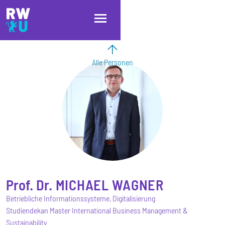
Direkt zum Inhalt
Direkt zur Hauptnavigation
Direkt zum Fußbereich
Alle Personen
Prof. Dr.
MICHAEL
WAGNER
Betriebliche Informationssysteme, Digitalisierung
Studiendekan Master International Business Management &
Sustainability