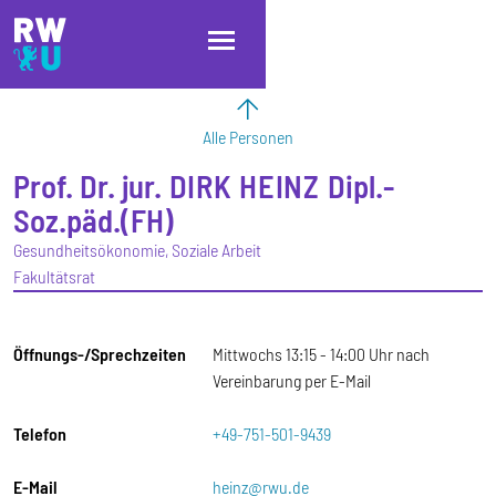
Direkt zum Inhalt
Direkt zur Hauptnavigation
Direkt zum Fußbereich
Alle Personen
Prof. Dr. jur.
DIRK
HEINZ
Dipl.-
Soz.päd.(FH)
Gesundheitsökonomie, Soziale Arbeit
Fakultätsrat
Öffnungs-/Sprechzeiten
Mittwochs 13:15 - 14:00 Uhr nach
Vereinbarung per E-Mail
Telefon
+49-751-501-9439
E-Mail
heinz@rwu.de