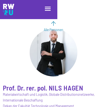
Direkt zum Inhalt
Direkt zur Hauptnavigation
Direkt zum Fußbereich
Alle Personen
Prof. Dr. rer. pol.
NILS
HAGEN
Materialwirtschaft und Logistik, Globale Distributionsnetzwerke,
Internationale Beschaffung
Dekan der Fakultät Technologie und Management