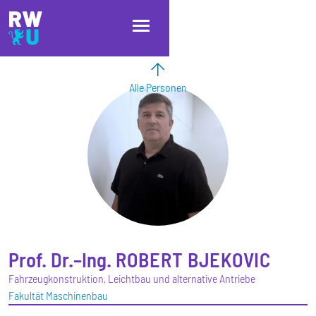
Direkt zum Inhalt
Direkt zur Hauptnavigation
Direkt zum Fußbereich
Alle Personen
Prof. Dr.–Ing.
ROBERT
BJEKOVIC
Fahrzeugkonstruktion, Leichtbau und alternative Antriebe
Fakultät Maschinenbau