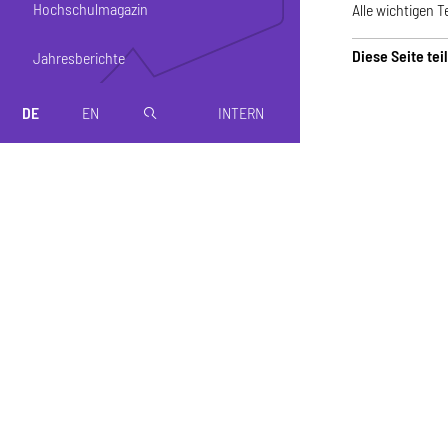
Hochschulmagazin
Alle wichtigen 
Diese Seite tei
Jahresberichte
DE
EN
INTERN
magnifier