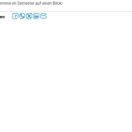
Termine im Semester auf einen Blick!
facebook
whatsapp
twitter
linkedin
letter
len