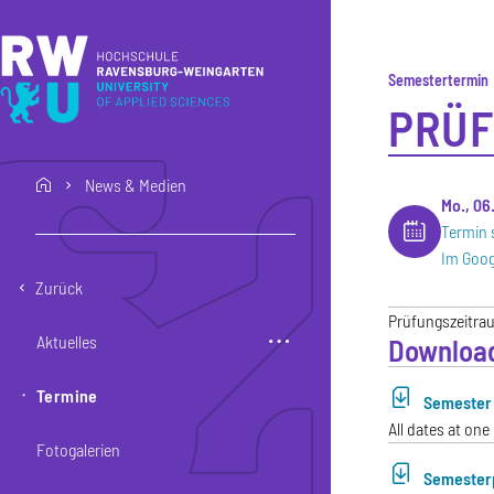
Direkt zum Inhalt
Direkt zur Hauptnavigation
Direkt zum Fußbereich
Semestertermin
PRÜF
News & Medien
home
Mo., 06
Termin 
Im Goog
Zurück
Prüfungszeitra
Aktuelles
Downloa
Termine
Semester 
All dates at one
Fotogalerien
Semester