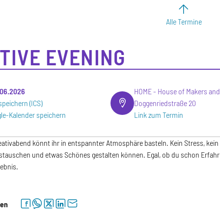
Alle Termine
TIVE EVENING
.06.2026
HOME - House of Makers and
speichern (ICS)
Doggenriedstraße 20
le-Kalender speichern
Link zum Termin
ativabend könnt ihr in entspannter Atmosphäre basteln. Kein Stress, kein
ustauschen und etwas Schönes gestalten können. Egal, ob du schon Erfahrun
ebnis.
facebook
whatsapp
twitter
linkedin
letter
len