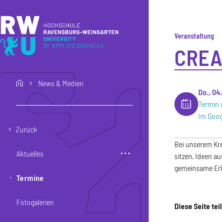
Direkt zum Inhalt
Direkt zur Hauptnavigation
Direkt zum Fußbereich
Veranstaltung
CREA
News & Medien
home
Do., 04
Termin 
Im Goog
Zurück
Bei unserem Kre
Aktuelles
sitzen, Ideen a
gemeinsame Erl
Termine
Fotogalerien
Diese Seite tei