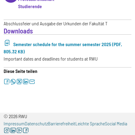
Studierende
Abschlussfeier und Ausgabe der Urkunden der Fakultät T
Downloads
Semester schedule for the summer semester 2025 (PDF,
805.32 KB)
Important dates and deadlines for students at RWU
Diese Seite teilen
facebook
whatsapp
twitter
linkedin
letter
© 2026 RWU
Impressum
Datenschutz
Barrierefreiheit
Leichte Sprache
Social Media
instagram
linkedin
youtube
facebook