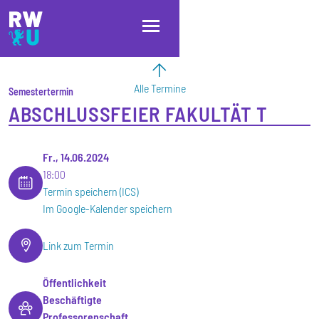
Direkt zum Inhalt
Direkt zur Hauptnavigation
Direkt zum Fußbereich
Alle Termine
Semestertermin
ABSCHLUSSFEIER FAKULTÄT T
Fr., 14.06.2024
18:00
Termin speichern (ICS)
Im Google-Kalender speichern
Link zum Termin
Öffentlichkeit
Beschäftigte
Professorenschaft