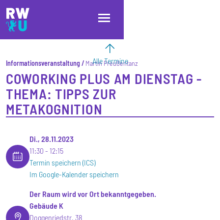
Direkt zum Inhalt
Direkt zur Hauptnavigation
Direkt zum Fußbereich
Alle Termine
Informationsveranstaltung
Martin Preußentanz
COWORKING PLUS AM DIENSTAG -
THEMA: TIPPS ZUR
METAKOGNITION
Di., 28.11.2023
11:30
12:15
Termin speichern (ICS)
Im Google-Kalender speichern
Der Raum wird vor Ort bekanntgegeben.
Gebäude K
Doggenriedstr. 38