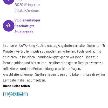
88250 Weingarten
DidaktikZentrum
Studienanfänger
Beschäftigte
Studierende
In unseren CoWorking PLUS Dienstag Angeboten erhalten Sie in nur 45
Minuten wertvolle Impulse zu modernem Arbeiten, Tools und richtig
studieren. In heutigen Learning Nugget geben wir Ihnen Tipps zur
Metakognition und bieten Impulse über die eigenen Denkprozesse zu
reflektieren und Ihre Entscheidungen zu hinterfragen.
Anschließend können Sie Ihre neuen Ideen und Erkenntnisse direkt im
Lerncafé in die Tat umsetzen.
Diese Seite teilen
facebook
whatsapp
twitter
linkedin
letter