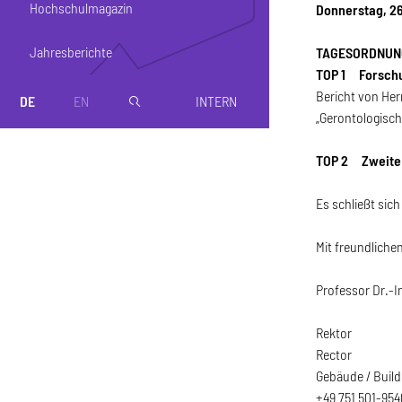
Hochschulmagazin
Donnerstag, 26
Jahresberichte
TAGESORDNUN
TOP 1 Forsch
Bericht von He
DE
EN
INTERN
magnifier
„Gerontologisc
TOP 2 Zweite 
Es schließt sich
Mit freundliche
Professor Dr.-
Rektor
Rector
Gebäude / Build
+49 751 501-954