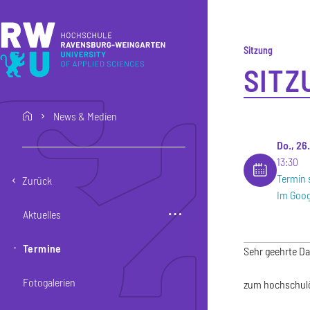
Direkt zum Inhalt
Direkt zur Hauptnavigation
Direkt zum Fußbereich
Sitzung
SITZ
News & Medien
home
Do., 26
13:30
Termin 
Zurück
Im Goog
Aktuelles
Termine
Sehr geehrte D
Fotogalerien
zum hochschulöf