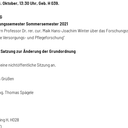
. Oktober, 13:30 Uhr, Geb. H 039.
G
ungssemester Sommersemester 2021
rrn Professor Dr. rer. cur. Maik Hans-Joachim Winter über das Forschu
he Versorgungs- und Pflegeforschung“
Satzung zur Änderung der Grundordnung
 eine nichtöffentliche Sitzung an.
n Grüßen
Ing. Thomas Spägele
ing H, H028
0