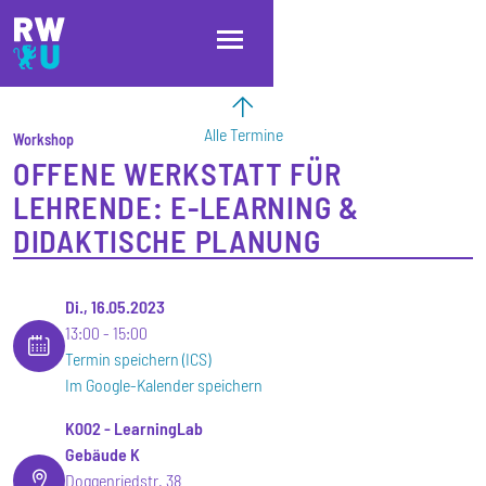
Direkt zum Inhalt
Direkt zur Hauptnavigation
Direkt zum Fußbereich
Alle Termine
Workshop
OFFENE WERKSTATT FÜR
LEHRENDE: E-LEARNING &
DIDAKTISCHE PLANUNG
Di., 16.05.2023
13:00
15:00
Termin speichern (ICS)
Im Google-Kalender speichern
K002 - LearningLab
Gebäude K
Doggenriedstr. 38