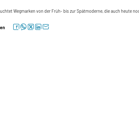
euchtet Wegmarken von der Früh- bis zur Spätmoderne, die auch heute noc
facebook
whatsapp
twitter
linkedin
letter
len