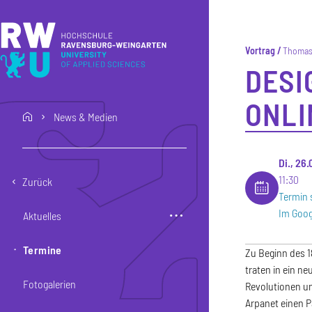
Direkt zum Inhalt
Direkt zur Hauptnavigation
Direkt zum Fußbereich
Vortrag
Thomas
DESI
ONLI
News & Medien
home
Di., 26
11:30
Zurück
Termin 
Im Goog
Aktuelles
Termine
Zu Beginn des 1
traten in ein n
Fotogalerien
Revolutionen un
Arpanet einen 