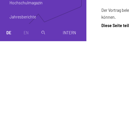
Hochschulmagazin
Der Vortrag bel
Jahresberichte
können.
Diese Seite tei
DE
EN
INTERN
magnifier