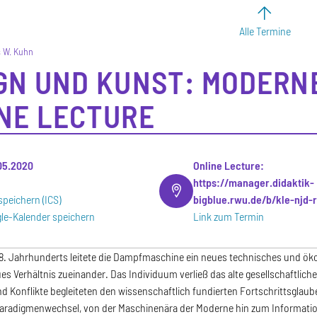
Alle Termine
 W. Kuhn
GN UND KUNST: MODERNE
NE LECTURE
.05.2020
Online Lecture:
https://manager.didaktik-
speichern (ICS)
bigblue.rwu.de/b/kle-njd-
le-Kalender speichern
Link zum Termin
8. Jahrhunderts leitete die Dampfmaschine ein neues technisches und ök
eues Verhältnis zueinander. Das Individuum verließ das alte gesellschaftli
d Konflikte begleiteten den wissenschaftlich fundierten Fortschrittsglaub
Paradigmenwechsel, von der Maschinenära der Moderne hin zum Informatio