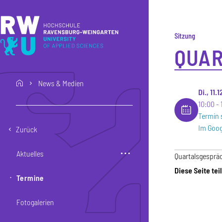
Direkt zum Inhalt
Direkt zur Hauptnavigation
Direkt zum Fußbereich
Sitzung
QUA
News & Medien
home
Di., 11.
10:00
Termin 
Im Goog
Zurück
Aktuelles
Quartalsgespräc
Diese Seite tei
Termine
Fotogalerien