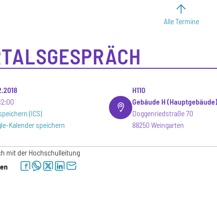
Alle Termine
RTALSGESPRÄCH
12.2018
H110
12:00
Gebäude H (Hauptgebäude
speichern (ICS)
Doggenriedstraße 70
le-Kalender speichern
88250 Weingarten
h mit der Hochschulleitung
facebook
whatsapp
twitter
linkedin
letter
len