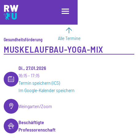
Direkt zum Inhalt
Direkt zur Hauptnavigation
Direkt zum Fußbereich
Alle Termine
Gesundheitsförderung
MUSKELAUFBAU-YOGA-MIX
Di., 27.01.2026
16:15
17:15
Termin speichern (ICS)
Im Google-Kalender speichern
Weingarten/Zoom
Beschäftigte
Professorenschaft