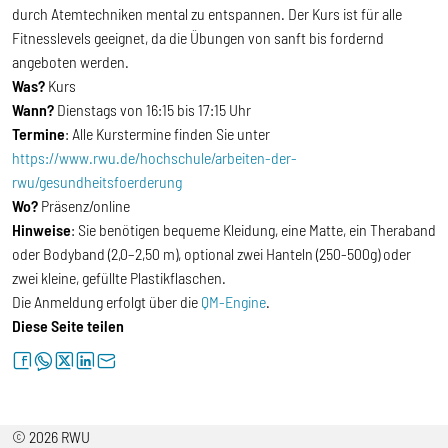
durch Atemtechniken mental zu entspannen. Der Kurs ist für alle
Fitnesslevels geeignet, da die Übungen von sanft bis fordernd
angeboten werden.
Was?
Kurs
Wann?
Dienstags von 16:15 bis 17:15 Uhr
Termine
: Alle Kurstermine finden Sie unter
https://www.rwu.de/hochschule/arbeiten-der-
rwu/gesundheitsfoerderung
Wo?
Präsenz/online
Hinweise
: Sie benötigen bequeme Kleidung, eine Matte, ein Theraband
oder Bodyband (2,0–2,50 m), optional zwei Hanteln (250-500g) oder
zwei kleine, gefüllte Plastikflaschen.
Die Anmeldung erfolgt über die
QM-Engine
.
Diese Seite teilen
facebook
whatsapp
twitter
linkedin
letter
© 2026 RWU