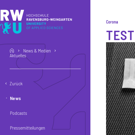
Direkt zum Inhalt
Direkt zur Hauptnavigation
Direkt zum Fußbereich
Corona
TEST
News & Medien
home
Aktuelles
Zurück
News
Podcasts
Pressemitteilungen