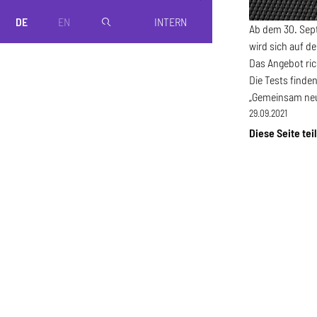
DE
EN
INTERN
magnifier
Ab dem 30. Sep
wird sich auf d
Das Angebot ric
Die Tests finde
„Gemeinsam neue
29.09.2021
Diese Seite tei