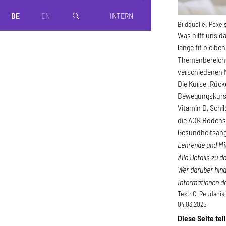
DE
EN
INTERN
magnifier
Bildquelle:
Pexel
Was hilft uns d
lange fit blei
Themenbereiche
verschiedenen
Die Kurse „Rück
Bewegungskurse
Vitamin D, Schi
die AOK Bodense
Gesundheitsange
Lehrende und Mi
Alle Details zu 
Wer darüber hina
Informationen d
Text:
C. Reudanik
04.03.2025
Diese Seite tei