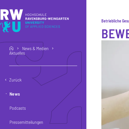
Direkt zum Inhalt
Direkt zur Hauptnavigation
Direkt zum Fußbereich
Betriebliche Ge
BEWE
News & Medien
home
Aktuelles
Zurück
News
Podcasts
Pressemitteilungen