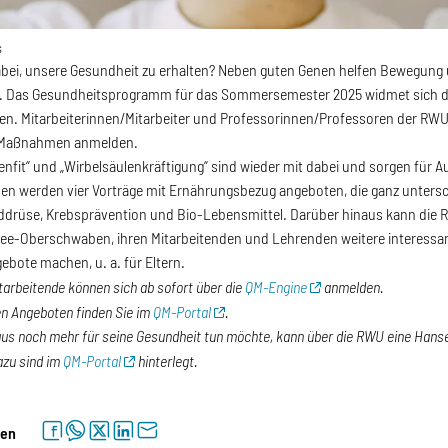
s
abei, unsere Gesundheit zu erhalten? Neben guten Genen helfen Bewegung 
ben. Das Gesundheitsprogramm für das Sommersemester 2025 widmet sich d
n. Mitarbeiterinnen/Mitarbeiter und Professorinnen/Professoren der RWU
 Maßnahmen anmelden.
enfit“ und „Wirbelsäulenkräftigung“ sind wieder mit dabei und sorgen für 
n werden vier Vorträge mit Ernährungsbezug angeboten, die ganz untersc
lddrüse, Krebsprävention und Bio-Lebensmittel. Darüber hinaus kann die
e-Oberschwaben, ihren Mitarbeitenden und Lehrenden weitere interessant
bote machen, u. a. für Eltern.
tarbeitende können sich ab sofort über die
QM-Engine
anmelden.
den Angeboten finden Sie im
QM-
Portal
.
us noch mehr für seine Gesundheit tun möchte, kann über die RWU eine Hansef
azu sind im
QM-Portal
hinterlegt.
facebook
whatsapp
twitter
linkedin
letter
len