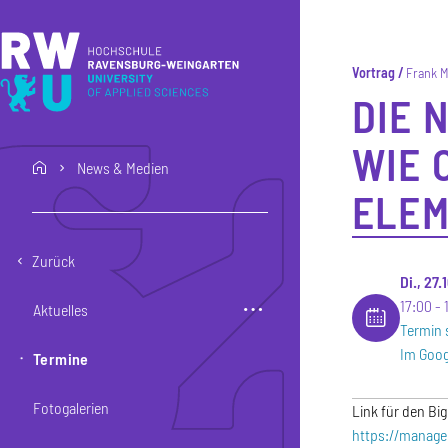
Direkt zum Inhalt
Direkt zur Hauptnavigation
Direkt zum Fußbereich
Vortrag
Frank M
DIE 
WIE 
News & Medien
home
ELEM
Zurück
Di., 27
17:00
Aktuelles
Termin 
Im Goog
Termine
Fotogalerien
Link für den Bi
https://manager