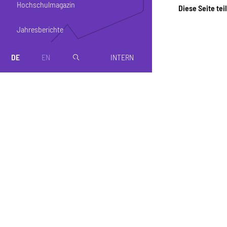
Hochschulmagazin
Diese Seite tei
Jahresberichte
DE
EN
INTERN
magnifier