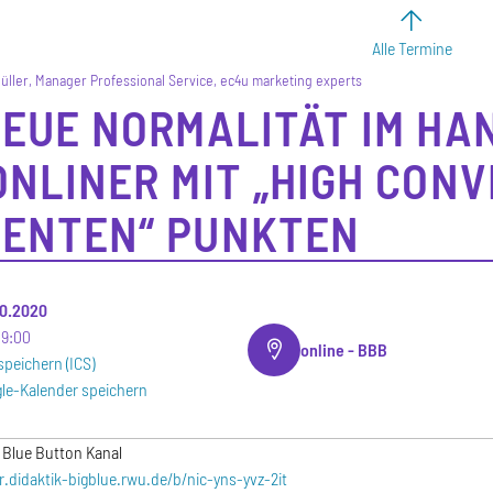
Alle Termine
üller, Manager Professional Service, ec4u marketing experts
NEUE NORMALITÄT IM HA
ONLINER MIT „HIGH CON
ENTEN“ PUNKTEN
.10.2020
19:00
online - BBB
speichern (ICS)
le-Kalender speichern
g Blue Button Kanal
.didaktik-bigblue.rwu.de/b/nic-yns-yvz-2it