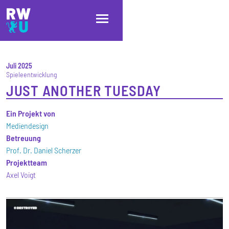
Direkt zum Inhalt
Direkt zur Hauptnavigation
Direkt zum Fußbereich
Juli 2025
Spieleentwicklung
JUST ANOTHER TUESDAY
Ein Projekt von
Mediendesign
Betreuung
Prof. Dr. Daniel Scherzer
Projektteam
Axel Voigt