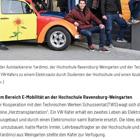
e der Autolackiererei Yardimci, der Hochschule Ravensburg-Weingarten und der Tec
VW-Käfers zu einem Elektroauto durch Studenten der Hochschule und einen Azubi
r.)
im Bereich E-Mobilität an der Hochschule Ravensburg-Weingarten
r Kooperation mit den Technischen Werken Schussental (TWS) wagt sich d
ine „Herztransplantation“. Ein VW Käfer erhält ein zweites Leben als Elek
ausgebaut und durch einen Elektromotor samt Batterie ersetzt. Die Idee, e
 umzubauen, hatte Martin Irmler, Lehrbeauftragter an der Hochschule und 
 Yardimci aus Weingarten stellte den Käfer zur Verfügung.