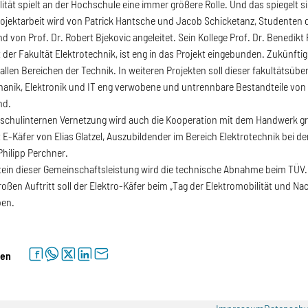
lität spielt an der Hochschule eine immer größere Rolle. Und das spiegelt s
ojektarbeit wird von Patrick Hantsche und Jacob Schicketanz, Studenten 
d von Prof. Dr. Robert Bjekovic angeleitet. Sein Kollege Prof. Dr. Benedikt
 der Fakultät Elektrotechnik, ist eng in das Projekt eingebunden. Zukünftig 
 allen Bereichen der Technik. In weiteren Projekten soll dieser fakultätsüber
anik, Elektronik und IT eng verwobene und untrennbare Bestandteile von
nd.
schulinternen Vernetzung wird auch die Kooperation mit dem Handwerk gr
t E-Käfer von Elias Glatzel, Auszubildender im Bereich Elektrotechnik bei 
Philipp Perchner.
tein dieser Gemeinschaftsleistung wird die technische Abnahme beim TÜV.
oßen Auftritt soll der Elektro-Käfer beim „Tag der Elektromobilität und Nac
ben.
facebook
whatsapp
twitter
linkedin
letter
len