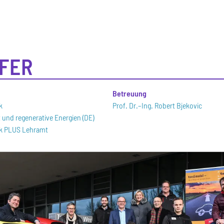
FER
n
Betreuung
k
Prof. Dr.–Ing. Robert Bjekovic
t und regenerative Energien (DE)
ik PLUS Lehramt