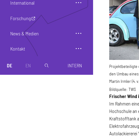
International
Forschung
News & Medien
Kontakt
DE
EN
INTERN
magnifier
Projektbeteiligt
den Umbau eines 
Martin Irmler (4. v.
Bildquelle:
TWS
Frischer Wind 
Im Rahmen eine
Hochschule an e
Kraftstofftank 
Elektrofahrzeug
Autolackiererei