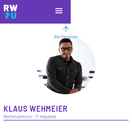
Direkt zum Inhalt
Direkt zur Hauptnavigation
Direkt zum Fußbereich
Alle Personen
KLAUS
WEHMEIER
Rechenzentrum - IT Helpdesk