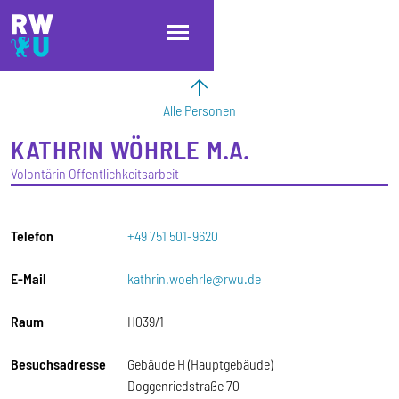
Direkt zum Inhalt
Direkt zur Hauptnavigation
Direkt zum Fußbereich
Alle Personen
KATHRIN
WÖHRLE
M.A.
Volontärin Öffentlichkeitsarbeit
Telefon
+49 751 501-9620
E-Mail
kathrin.woehrle@rwu.de
Raum
H039/1
Besuchsadresse
Gebäude H (Hauptgebäude)
Doggenriedstraße 70