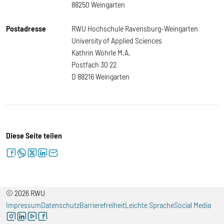
88250 Weingarten
Postadresse
RWU Hochschule Ravensburg-Weingarten
University of Applied Sciences
Kathrin Wöhrle M.A.
Postfach 30 22
D 88216 Weingarten
Diese Seite teilen
facebook
whatsapp
twitter
linkedin
letter
© 2026 RWU
Impressum
Datenschutz
Barrierefreiheit
Leichte Sprache
Social Media
instagram
linkedin
youtube
facebook