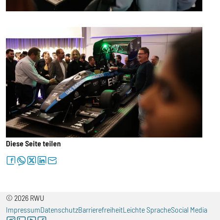
Diese Seite teilen
facebook
whatsapp
twitter
linkedin
letter
© 2026 RWU
Impressum
Datenschutz
Barrierefreiheit
Leichte Sprache
Social Media