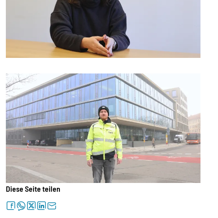
Diese Seite teilen
facebook
whatsapp
twitter
linkedin
letter