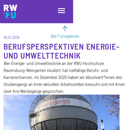
Direkt zum Inhalt
Direkt zur Hauptnavigation
Direkt zum Fußbereich
Alle Fotogalerien
28.01.2026
BERUFSPERSPEKTIVEN ENERGIE-
UND UMWELTTECHNIK
Wer Energie- und Umwelttechnik an der RWU Hochschule
Ravensburg-Weingarten studiert, hat vielfältige Berufs- und
Karrierechancen. Im Dezember 2025 haben wir Absolvent*innen des
Studiengangs an ihren aktuellen Arbeitsstellen besucht und mit ihnen
über ihre Werdegänge gesprochen.