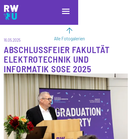
Direkt zum Inhalt
Direkt zur Hauptnavigation
Direkt zum Fußbereich
Alle Fotogalerien
16.05.2025
ABSCHLUSSFEIER FAKULTÄT
ELEKTROTECHNIK UND
INFORMATIK SOSE 2025