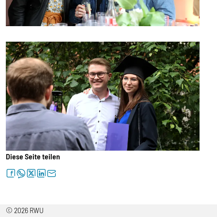
Diese Seite teilen
facebook
whatsapp
twitter
linkedin
letter
© 2026 RWU