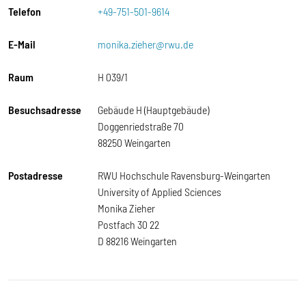
Telefon
+49-751-501-9614
E-Mail
monika.zieher@rwu.de
Raum
H 039/1
Besuchsadresse
Gebäude H (Hauptgebäude)
Doggenriedstraße 70
88250 Weingarten
Postadresse
RWU Hochschule Ravensburg-Weingarten
University of Applied Sciences
Monika Zieher
Postfach 30 22
D 88216 Weingarten