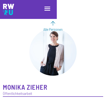
Direkt zum Inhalt
Direkt zur Hauptnavigation
Direkt zum Fußbereich
Alle Personen
MONIKA
ZIEHER
Öffentlichkeitsarbeit