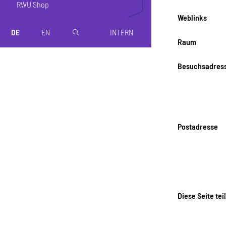
RWU Shop
Weblinks
DE
EN
INTERN
magnifier
Raum
Besuchsadres
Postadresse
Diese Seite tei