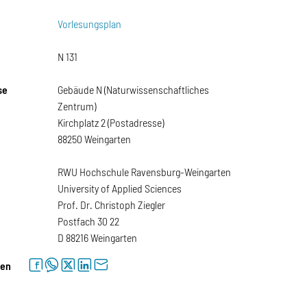
Vorlesungsplan
N 131
se
Gebäude N (Naturwissenschaftliches
Zentrum)
Kirchplatz 2 (Postadresse)
88250 Weingarten
RWU Hochschule Ravensburg-Weingarten
University of Applied Sciences
Prof. Dr. Christoph Ziegler
Postfach 30 22
D 88216 Weingarten
facebook
whatsapp
twitter
linkedin
letter
len