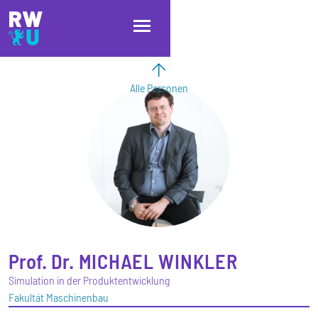
Direkt zum Inhalt
Direkt zur Hauptnavigation
Direkt zum Fußbereich
Alle Personen
Prof. Dr.
MICHAEL
WINKLER
Simulation in der Produktentwicklung
Fakultät Maschinenbau