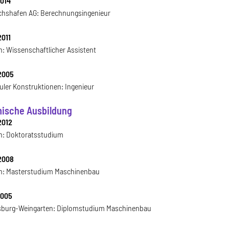
2014
ichshafen AG: Berechnungsingenieur
2011
h: Wissenschaftlicher Assistent
2005
uler Konstruktionen: Ingenieur
ische Ausbildung
2012
h: Doktoratsstudium
2008
h: Masterstudium Maschinenbau
2005
burg-Weingarten: Diplomstudium Maschinenbau