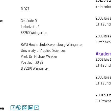
2012 bis 
ZF Friedr
D 027
2008 bis 
se
Gebäude D
ETH Züric
Leibnizstr. 9
88250 Weingarten
2005 bis 
Firma Sch
RWU Hochschule Ravensburg-Weingarten
University of Applied Sciences
Akadem
Prof. Dr. Michael Winkler
2008 bis 
Postfach 30 22
ETH Züric
D 88216 Weingarten
2005 bis 
ETH Züric
2001 bis 
FH Ravens
facebook
whatsapp
twitter
linkedin
letter
len