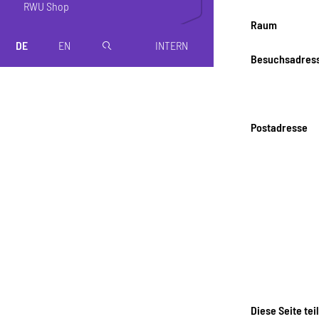
RWU Shop
Raum
DE
EN
INTERN
magnifier
Besuchsadres
Postadresse
Diese Seite tei