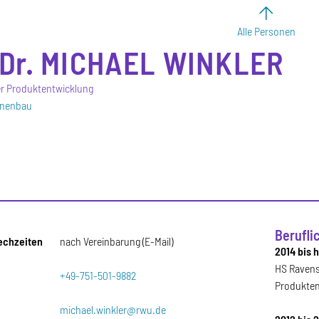
Alle Personen
Dr.
MICHAEL
WINKLER
er Produktentwicklung
inenbau
Berufli
echzeiten
nach Vereinbarung (E-Mail)
2014 bis 
HS Ravens
+49-751-501-9882
Produkten
michael.winkler@rwu.de