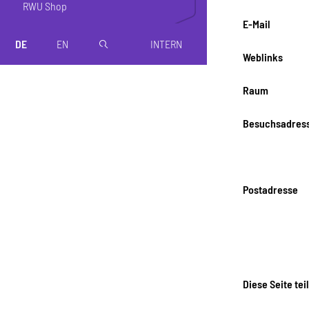
RWU Shop
E-Mail
DE
EN
INTERN
magnifier
Weblinks
Raum
Besuchsadres
Postadresse
Diese Seite tei