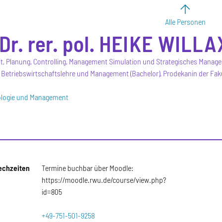
Alle Personen
Dr. rer. pol.
HEIKE
WILLA
ft, Planung, Controlling, Management Simulation und Strategisches Manag
Betriebswirtschaftslehre und Management (Bachelor), Prodekanin der Fak
ologie und Management
echzeiten
Termine buchbar über Moodle:
https://moodle.rwu.de/course/view.php?
id=805
+49-751-501-9258