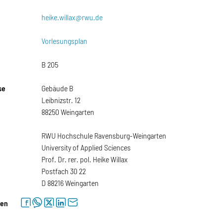
heike.willax@rwu.de
Vorlesungsplan
B 205
se
Gebäude B
Leibnizstr. 12
88250 Weingarten
RWU Hochschule Ravensburg-Weingarten
University of Applied Sciences
Prof. Dr. rer. pol. Heike Willax
Postfach 30 22
D 88216 Weingarten
facebook
whatsapp
twitter
linkedin
letter
len