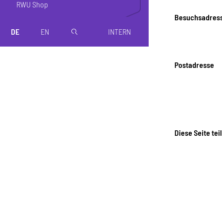
RWU Shop
Besuchsadres
DE
EN
INTERN
magnifier
Postadresse
Diese Seite tei