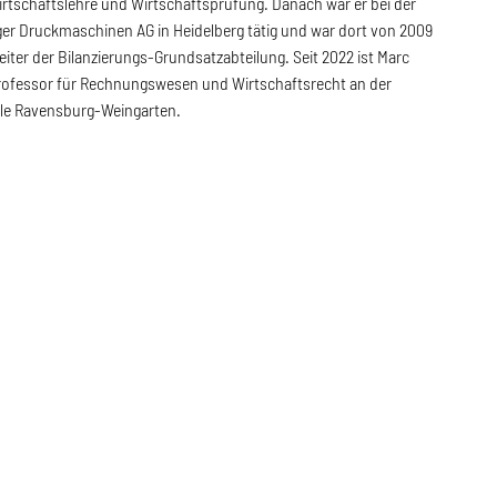
irtschaftslehre und Wirtschaftsprüfung. Danach war er bei der
ger Druckmaschinen AG in Heidelberg tätig und war dort von 2009
eiter der Bilanzierungs-Grundsatzabteilung. Seit 2022 ist Marc
rofessor für Rechnungswesen und Wirtschaftsrecht an der
e Ravensburg-Weingarten.