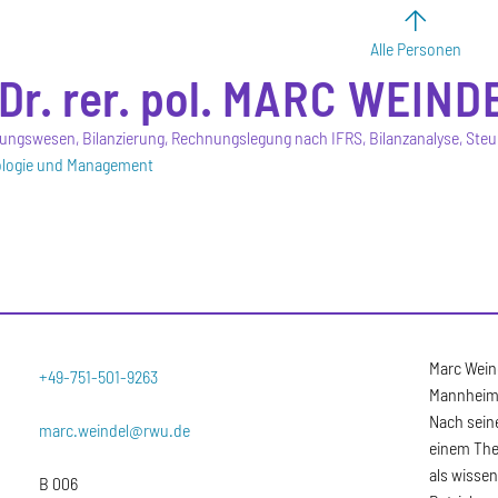
Alle Personen
Dr. rer. pol.
MARC
WEIND
ngswesen, Bilanzierung, Rechnungslegung nach IFRS, Bilanzanalyse, Steu
ologie und Management
Marc Weind
+49-751-501-9263
Mannheim 
Nach sein
marc.weindel@rwu.de
einem The
als wissen
B 006