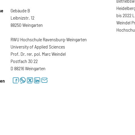
Betriebsw
Heidelber
se
Gebäude B
bis 2022 L
Leibnizstr. 12
Weindel P
88250 Weingarten
Hochschul
RWU Hochschule Ravensburg-Weingarten
University of Applied Sciences
Prof. Dr. rer. pol. Marc Weindel
Postfach 30 22
D 88216 Weingarten
facebook
whatsapp
twitter
linkedin
letter
len