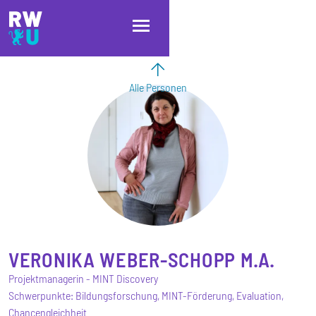
Direkt zum Inhalt
Direkt zur Hauptnavigation
Direkt zum Fußbereich
Alle Personen
VERONIKA
WEBER-SCHOPP
M.A.
Projektmanagerin - MINT Discovery
Schwerpunkte: Bildungsforschung, MINT-Förderung, Evaluation,
Chancengleichheit