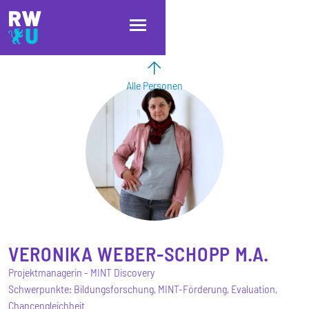
Direkt zum Inhalt
Direkt zur Hauptnavigation
Direkt zum Fußbereich
Alle Personen
VERONIKA
WEBER-SCHOPP
M.A.
Projektmanagerin - MINT Discovery
Schwerpunkte: Bildungsforschung, MINT-Förderung, Evaluation,
Chancengleichheit