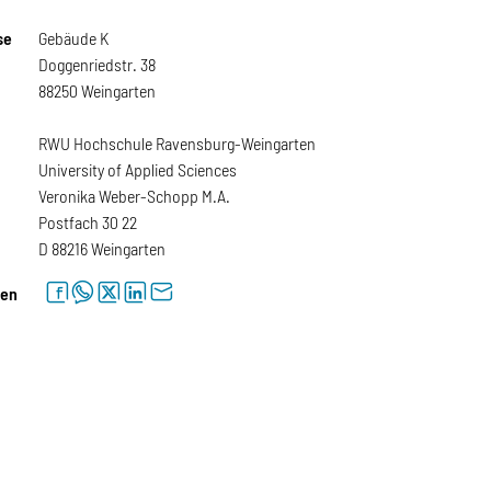
se
Gebäude K
Doggenriedstr. 38
88250 Weingarten
RWU Hochschule Ravensburg-Weingarten
University of Applied Sciences
Veronika Weber-Schopp M.A.
Postfach 30 22
D 88216 Weingarten
facebook
whatsapp
twitter
linkedin
letter
len