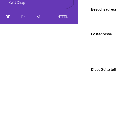
RWU Shop
Besuchsadres
DE
EN
INTERN
magnifier
Postadresse
Diese Seite tei