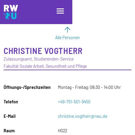
Direkt zum Inhalt
Direkt zur Hauptnavigation
Direkt zum Fußbereich
Alle Personen
CHRISTINE
VOGTHERR
Zulassungsamt, Studierenden-Service
Fakultät Soziale Arbeit, Gesundheit und Pflege
Öffnungs-/Sprechzeiten
Montag - Freitag: 08:30 - 14:00 Uhr
Telefon
+49-751-501-9450
E-Mail
christine.vogtherr@rwu.de
Raum
H022