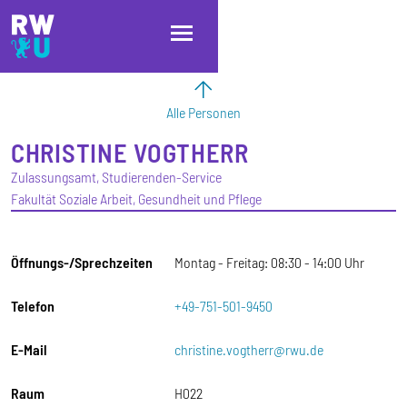
Direkt zum Inhalt
Direkt zur Hauptnavigation
Direkt zum Fußbereich
Alle Personen
CHRISTINE
VOGTHERR
Zulassungsamt, Studierenden-Service
Fakultät Soziale Arbeit, Gesundheit und Pflege
Öffnungs-/Sprechzeiten
Montag - Freitag: 08:30 - 14:00 Uhr
Telefon
+49-751-501-9450
E-Mail
christine.vogtherr@rwu.de
Raum
H022