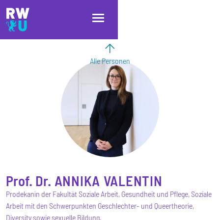
Direkt zum Inhalt
Direkt zur Hauptnavigation
Direkt zum Fußbereich
Alle Personen
Prof. Dr.
ANNIKA
VALENTIN
Prodekanin der Fakultät Soziale Arbeit, Gesundheit und Pflege, Soziale
Arbeit mit den Schwerpunkten Geschlechter- und Queertheorie,
Diversity sowie sexuelle Bildung.