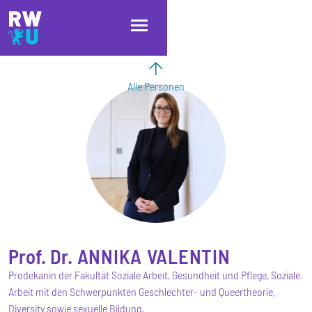
Direkt zum Inhalt
Direkt zur Hauptnavigation
Direkt zum Fußbereich
Alle Personen
Prof. Dr.
ANNIKA
VALENTIN
Prodekanin der Fakultät Soziale Arbeit, Gesundheit und Pflege, Soziale
Arbeit mit den Schwerpunkten Geschlechter- und Queertheorie,
Diversity sowie sexuelle Bildung.