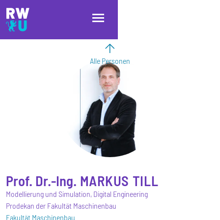
Direkt zum Inhalt
Direkt zur Hauptnavigation
Direkt zum Fußbereich
Alle Personen
Prof. Dr.-Ing.
MARKUS
TILL
Modellierung und Simulation, Digital Engineering
Prodekan der Fakultät Maschinenbau
Fakultät Maschinenbau