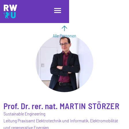
Direkt zum Inhalt
Direkt zur Hauptnavigation
Direkt zum Fußbereich
Alle Personen
Prof. Dr. rer. nat.
MARTIN
STÖRZER
Sustainable Engineering
Leitung Praxisamt Elektrotechnik und Informatik, Elektromobilität
und regenerative Energien