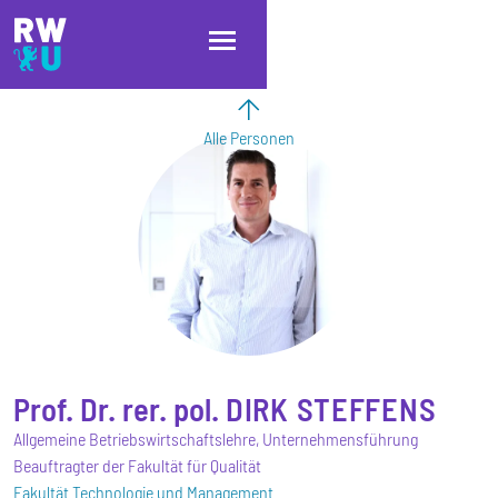
Direkt zum Inhalt
Direkt zur Hauptnavigation
Direkt zum Fußbereich
Alle Personen
Prof. Dr. rer. pol.
DIRK
STEFFENS
Allgemeine Betriebswirtschaftslehre, Unternehmensführung
Beauftragter der Fakultät für Qualität
Fakultät Technologie und Management