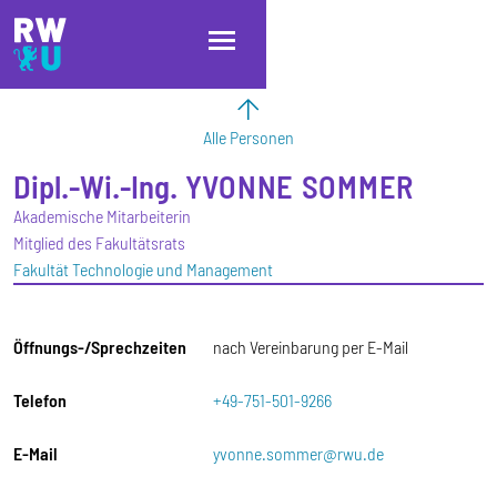
Direkt zum Inhalt
Direkt zur Hauptnavigation
Direkt zum Fußbereich
Alle Personen
Dipl.-Wi.-Ing.
YVONNE
SOMMER
Akademische Mitarbeiterin
Mitglied des Fakultätsrats
Fakultät Technologie und Management
Öffnungs-/Sprechzeiten
nach Vereinbarung per E-Mail
Telefon
+49-751-501-9266
E-Mail
yvonne.sommer@rwu.de