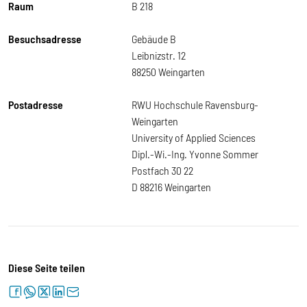
Raum
B 218
Besuchsadresse
Gebäude B
Leibnizstr. 12
88250 Weingarten
Postadresse
RWU Hochschule Ravensburg-
Weingarten
University of Applied Sciences
Dipl.-Wi.-Ing. Yvonne Sommer
Postfach 30 22
D 88216 Weingarten
Diese Seite teilen
facebook
whatsapp
twitter
linkedin
letter